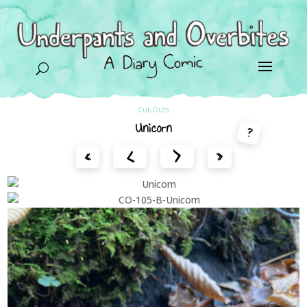
U
Cut-Outs
Unicorn
?
<
>
«
»