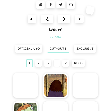
?
<
>
«
»
Unicorn
Cut-Outs
OFFICIAL U&O
CUT-OUTS
EXCLUSIVE
1
2
3
…
7
NEXT ›