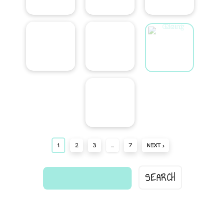
1
2
3
…
7
NEXT ›
find
a
comic...