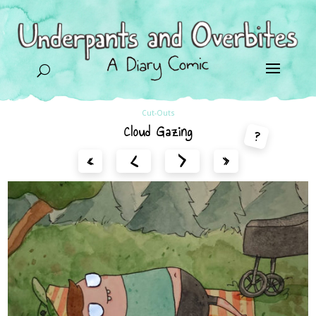
U
Cut-Outs
Cloud Gazing
?
<
>
«
»